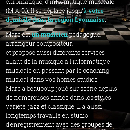
chromatique, d’informatique musicale
(M.A.O.). Il se déplace jusqu’
à votre
domicile dans la région Lyonnaise
.
Marc est
un musicien
pédagogue,
arrangeur compositeur,
et propose aussi différents services
allant de la musique à l’informatique
musicale en passant par le coaching
musical dans vos homes studios.
Marc a beaucoup joué sur scène depuis
de nombreuses année dans les styles
variété, jazz et classique. Il a aussi
longtemps travaillé en studio
d’enregistrement avec des groupes de