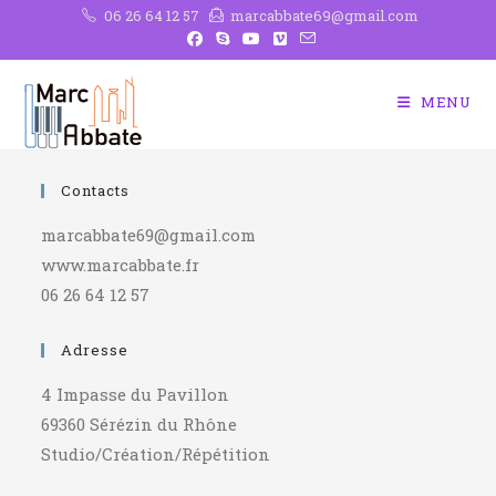
Skip
06 26 64 12 57
marcabbate69@gmail.com
to
content
MENU
Contacts
marcabbate69@gmail.com
www.marcabbate.fr
06 26 64 12 57
Adresse
4 Impasse du Pavillon
69360 Sérézin du Rhône
Studio/Création/Répétition