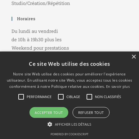
Studio/Création/Répétition
Horaires
Du lundi au vendredi
de 10h à 19h30 plus les
Weekend pour prestations
×
Ce site Web utilise des cookies
Partager Sur :
Notre site Web utilise des cookies pour améliorer l'expérience
utilisateur. En utilisant notre site Web, vous acceptez tous les cookies
conformément à notre Politique relative aux cookies.
En savoir plus
PERFORMANCE
CIBLAGE
NON CLASSIFIÉS
© Copyright - Marc Abbate
- Cours de piano
ACCEPTER TOUT
REFUSER TOUT
Mentions légales et politique de confidentialité
AFFICHER LES DÉTAILS
POWERED BY COOKIESCRIPT